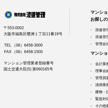
マンショ
お探しの
〒553-0002
浪速管
大阪市福島区鷺洲１丁目11番19号
浪速管
管理会
TEL
（06）6458-3000
FAX
（06）6458-1500
マンショ
マンション管理業者登録番号
会計業
国土交通大臣(5) 第060165号
理事会
管理員
清掃業
建物・
緊急対
その他