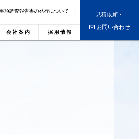
事項調査報告書の発行について
見積依頼・
お問い合わせ
会 社 案 内
採 用 情 報