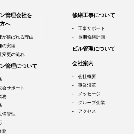
ン管理会社を
修繕工事について
方へ
工事サポート
理が選ばれる理由
長期修繕計画
理の実績
ビル管理について
社変更の流れ
会社案内
ン管理について
会社概要
務
事業沿革
総会サポート
メッセージ
業務
グループ企業
務
アクセス
設備管理
応
業務