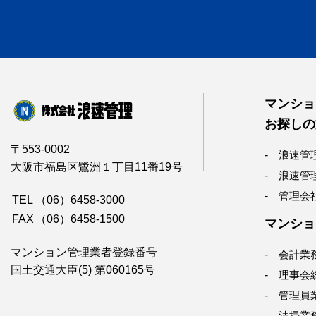
マンショ
お探しの
〒553-0002
浪速管
大阪市福島区鷺洲１丁目11番19号
浪速管
管理会
TEL
（06）6458-3000
FAX
（06）6458-1500
マンショ
マンション管理業者登録番号
会計業
国土交通大臣(5) 第060165号
理事会
管理員
清掃業