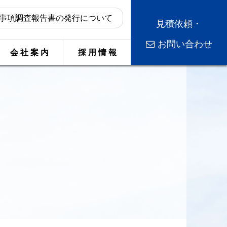
事項調査報告書の発行について
見積依頼・
お問い合わせ
会 社 案 内
採 用 情 報