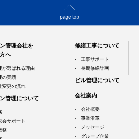
page top
ン管理会社を
修繕工事について
方へ
工事サポート
理が選ばれる理由
長期修繕計画
理の実績
ビル管理について
社変更の流れ
会社案内
ン管理について
会社概要
務
事業沿革
総会サポート
メッセージ
業務
グループ企業
務