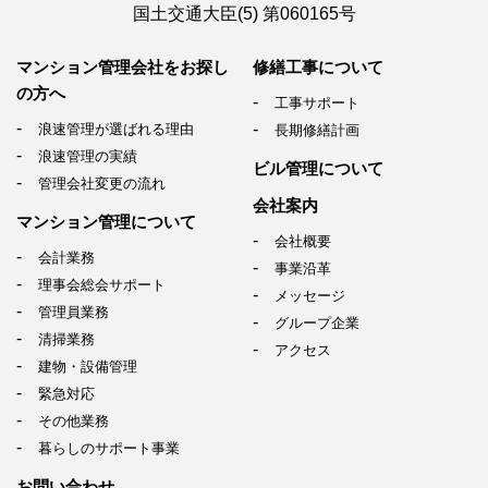
国土交通大臣(5) 第060165号
マンション管理会社を
お探し
修繕工事について
の方へ
工事サポート
浪速管理が選ばれる理由
長期修繕計画
浪速管理の実績
ビル管理について
管理会社変更の流れ
会社案内
マンション管理について
会社概要
会計業務
事業沿革
理事会総会サポート
メッセージ
管理員業務
グループ企業
清掃業務
アクセス
建物・設備管理
緊急対応
その他業務
暮らしのサポート事業
お問い合わせ