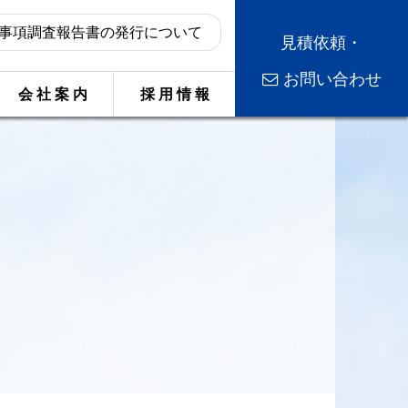
事項調査報告書の発行について
見積依頼・
お問い合わせ
会 社 案 内
採 用 情 報