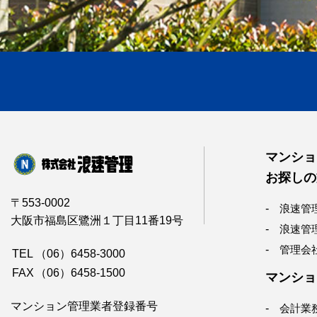
マンショ
お探しの
〒553-0002
浪速管
大阪市福島区鷺洲１丁目11番19号
浪速管
管理会
TEL
（06）6458-3000
FAX
（06）6458-1500
マンショ
マンション管理業者登録番号
会計業