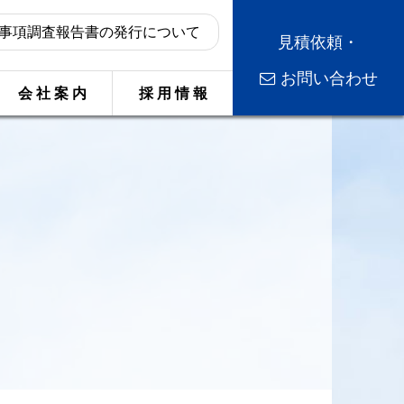
事項調査報告書の発行について
見積依頼・
お問い合わせ
会 社 案 内
採 用 情 報