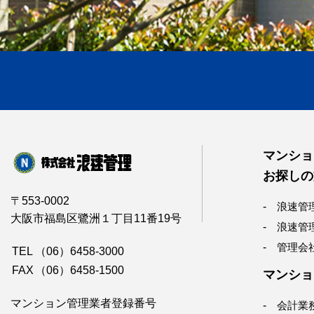
マンショ
お探しの
〒553-0002
浪速管
大阪市福島区鷺洲１丁目11番19号
浪速管
管理会
TEL
（06）6458-3000
FAX
（06）6458-1500
マンショ
マンション管理業者登録番号
会計業