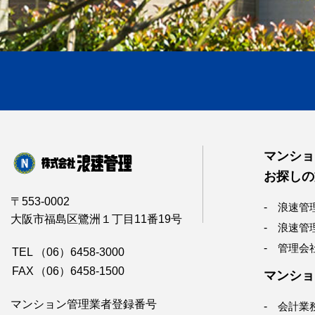
マンショ
お探しの
〒553-0002
浪速管
大阪市福島区鷺洲１丁目11番19号
浪速管
管理会
TEL
（06）6458-3000
FAX
（06）6458-1500
マンショ
マンション管理業者登録番号
会計業