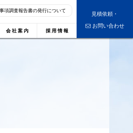
事項調査報告書の発行について
見積依頼・
お問い合わせ
会 社 案 内
採 用 情 報