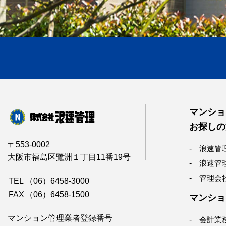
マンショ
お探しの
〒553-0002
浪速管
大阪市福島区鷺洲１丁目11番19号
浪速管
管理会
TEL
（06）6458-3000
FAX
（06）6458-1500
マンショ
マンション管理業者登録番号
会計業