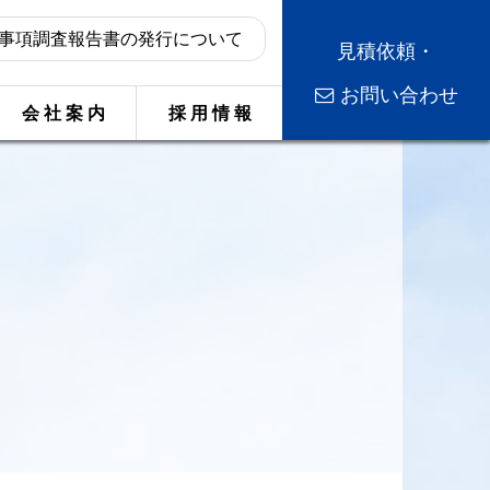
事項調査報告書の発行について
見積依頼・
お問い合わせ
会 社 案 内
採 用 情 報